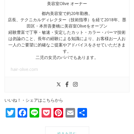
美容室Olive オーナー
都内美容室で約20年勤務。
店長、テクニカルディレクター（技術指導）を経て2018年、墨
田区・本所吾妻橋に美容室Oliveをオープン
経験豊富で丁寧・敏速・安定したカット・カラー・パーマ技術
は勿論のこと、長年の経験による知識により、お客様お一人お
一人のご要望に的確なご提案やアドバイスをさせていただきま
す。
二児の女児のパパでもあります。
hair-olive.com
いいね！・シェアはこちらから
Twitter
Facebook
Line
Pocket
Pinterest
Email
共
有
続きを読む