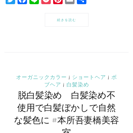
有
続きを読む
オーガニックカラー
|
ショートヘア
|
ボ
ブヘア
|
白髪染め
脱白髪染め 白髪染め不
使用で白髪ぼかしで自然
な髪色に #本所吾妻橋美容
室