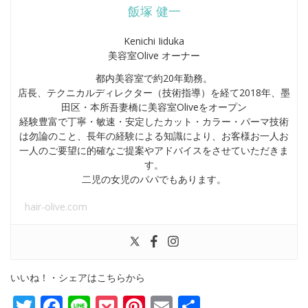
飯塚 健一
Kenichi Iiduka
美容室Olive オーナー
都内美容室で約20年勤務。
店長、テクニカルディレクター（技術指導）を経て2018年、墨
田区・本所吾妻橋に美容室Oliveをオープン
経験豊富で丁寧・敏速・安定したカット・カラー・パーマ技術
は勿論のこと、長年の経験による知識により、お客様お一人お
一人のご要望に的確なご提案やアドバイスをさせていただきま
す。
二児の女児のパパでもあります。
hair-olive.com
いいね！・シェアはこちらから
Twitter
Facebook
Line
Pocket
Pinterest
Email
共