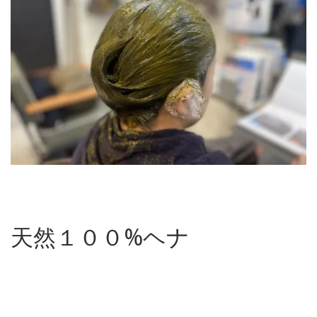
天然１００%ヘナ