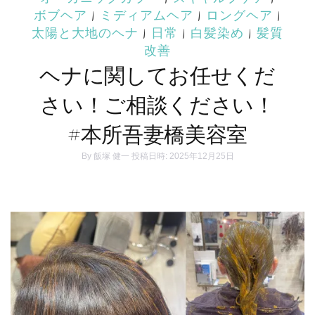
ボブヘア
|
ミディアムヘア
|
ロングヘア
|
太陽と大地のヘナ
|
日常
|
白髪染め
|
髪質
改善
ヘナに関してお任せくだ
さい！ご相談ください！
#本所吾妻橋美容室
By
飯塚 健一
投稿日時: 2025年12月25日