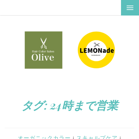
ナ
ビ
ゲ
ー
シ
ョ
ン
を
切
り
替
え
タグ:
24時まで営業
オーガニックカラー
|
スキャルプケア
|