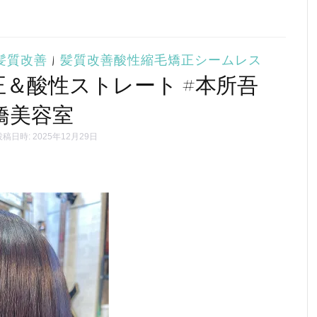
髪質改善
|
髪質改善酸性縮毛矯正シームレス
正＆酸性ストレート #本所吾
橋美容室
稿日時: 2025年12月29日