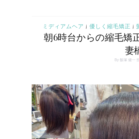
ミディアムヘア
|
優しく縮毛矯正
|
朝6時台からの縮毛矯
妻
By
飯塚 健一
投