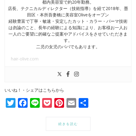
都内美容室で約20年勤務。
店長、テクニカルディレクター（技術指導）を経て2018年、墨
田区・本所吾妻橋に美容室Oliveをオープン
経験豊富で丁寧・敏速・安定したカット・カラー・パーマ技術
は勿論のこと、長年の経験による知識により、お客様お一人お
一人のご要望に的確なご提案やアドバイスをさせていただきま
す。
二児の女児のパパでもあります。
hair-olive.com
いいね！・シェアはこちらから
Twitter
Facebook
Line
Pocket
Pinterest
Email
共
有
続きを読む