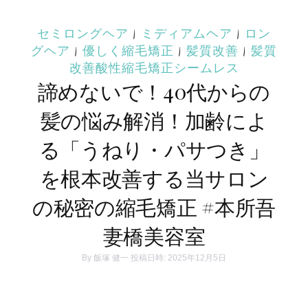
セミロングヘア
|
ミディアムヘア
|
ロン
グヘア
|
優しく縮毛矯正
|
髪質改善
|
髪質
改善酸性縮毛矯正シームレス
諦めないで！40代からの
髪の悩み解消！加齢によ
る「うねり・パサつき」
を根本改善する当サロン
の秘密の縮毛矯正 #本所吾
妻橋美容室
By
飯塚 健一
投稿日時: 2025年12月5日