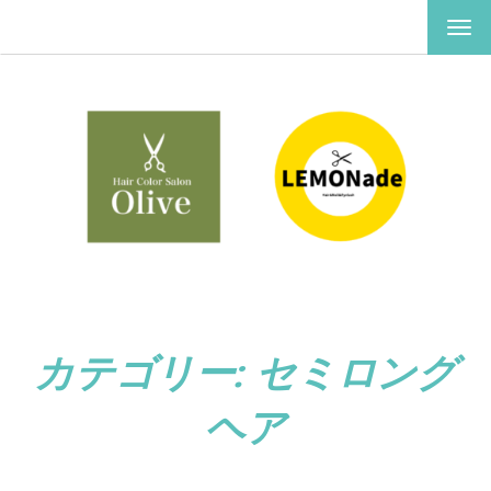
ナ
ビ
ゲ
ー
シ
ョ
ン
を
切
り
替
え
カテゴリー:
セミロング
ヘア