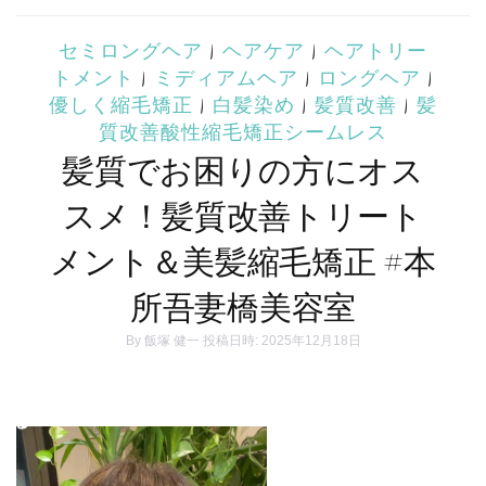
セミロングヘア
|
ヘアケア
|
ヘアトリー
トメント
|
ミディアムヘア
|
ロングヘア
|
優しく縮毛矯正
|
白髪染め
|
髪質改善
|
髪
質改善酸性縮毛矯正シームレス
髪質でお困りの方にオス
スメ！髪質改善トリート
メント＆美髪縮毛矯正 #本
所吾妻橋美容室
By
飯塚 健一
投稿日時: 2025年12月18日