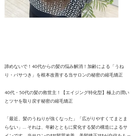
諦めないで！
40
代からの髪の悩み解消！加齢による「うね
り・パサつき」を根本改善する当サロンの秘密の縮毛矯正
40
代・
50
代の髪の救世主！【エイジング特化型】極上の潤い
とツヤを取り戻す秘密の縮毛矯正
「最近、髪のうねりが強くなった」「広がりやすくてまとま
らない」
…
それは、年齢とともに変化する髪の構造によるサ
インです。当サロンの
**
[髪質改善 美髪矯正]
**
が自信をもっ