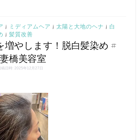
ア
|
ミディアムヘア
|
太陽と大地のヘナ
|
白
め
|
髪質改善
を増やします！脱白髪染め #
妻橋美容室
稿日時: 2025年12月27日