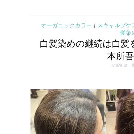
オーガニックカラー
|
スキャルプケ
髪染
白髪染めの継続は白髪
本所吾
By
飯塚 健一
投