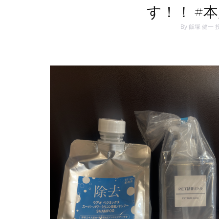
す！！ #
By
飯塚 健一
投