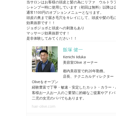
当サロンはお客様の頭皮と髪の為にリファ ウルトラ
シャンプー時に使用しています（初回は無料）以降は公式
通常1100円のオプションメニューとなります。
頭皮の奥まで届き毛穴をキレイにして、頭皮や髪の毛
効果抜群です！！
ジョボジョボと頭皮への刺激もあり
マッサージ効果抜群です！
是非体験してみてください！！
飯塚 健一
Kenichi Iiduka
美容室Olive オーナー
都内美容室で約20年勤務。
店長、テクニカルディレクター（
Oliveをオープン
経験豊富で丁寧・敏速・安定したカット・カラー・
客様お一人お一人のご要望に的確なご提案やアドバ
二児の女児のパパでもあります。
hair-olive.com