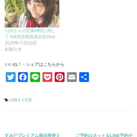
12月からの営業時間に関し
て #本所吾妻橋美容室Olive
2025年11月22日
お知らせ
いいね！・シェアはこちらから
Twitter
Facebook
Line
Pocket
Pinterest
Email
共
有
23時まで営業
すみだプレミアム商品券使え
ご予約はネット＆LINE予約が