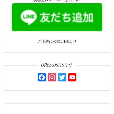
ご予約は公式LINEより
OliveのSNSです
Facebook
Instagram
Twitter
YouTube
Channel