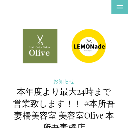
ナ
ビ
ゲ
ー
シ
ョ
ン
を
切
り
替
え
お知らせ
本年度より最大24時まで
営業致します！！ #本所吾
妻橋美容室 美容室Olive 本
所吾妻橋店