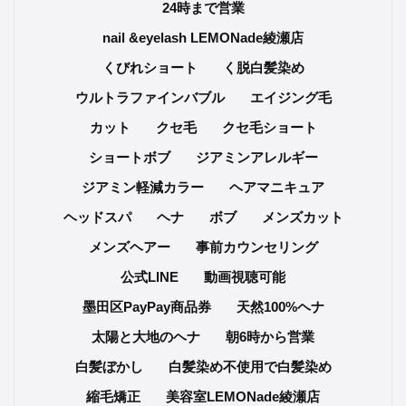
24時まで営業
nail &eyelash LEMONade綾瀬店
くびれショート
く脱白髪染め
ウルトラファインバブル
エイジング毛
カット
クセ毛
クセ毛ショート
ショートボブ
ジアミンアレルギー
ジアミン軽減カラー
ヘアマニキュア
ヘッドスパ
ヘナ
ボブ
メンズカット
メンズヘアー
事前カウンセリング
公式LINE
動画視聴可能
墨田区PayPay商品券
天然100%ヘナ
太陽と大地のヘナ
朝6時から営業
白髪ぼかし
白髪染め不使用で白髪染め
縮毛矯正
美容室LEMONade綾瀬店