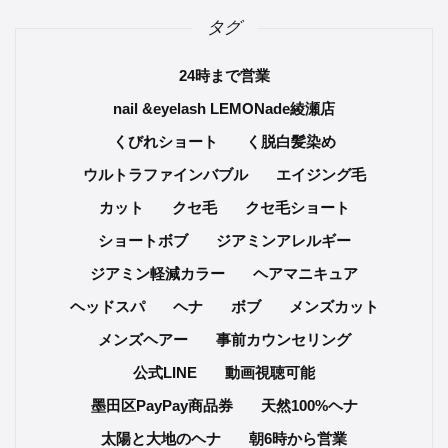
タグ
24時まで営業
nail &eyelash LEMONade綾瀬店
くびれショート
く脱白髪染め
ウルトラファインバブル
エイジング毛
カット
クセ毛
クセ毛ショート
ショートボブ
ジアミンアレルギー
ジアミン軽減カラー
ヘアマニキュア
ヘッドスパ
ヘナ
ボブ
メンズカット
メンズヘアー
事前カウンセリング
公式LINE
動画視聴可能
墨田区PayPay商品券
天然100%ヘナ
太陽と大地のヘナ
朝6時から営業