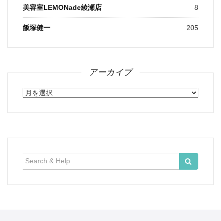
美容室LEMONade綾瀬店
8
飯塚健一
205
アーカイブ
ア
ー
カ
イ
ブ
検
索: