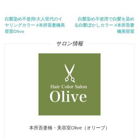
投
白髪染め不使用/大人世代のイ
白髪染め不使用で白髪を染め
ヤリングカラー #本所吾妻橋美
る白髪ぼかしカラー #本所吾妻
稿
容室Olive
橋美容室
サロン情報
ナ
ビ
ゲ
ー
シ
ョ
ン
本所吾妻橋・美容室Olive（オリーブ）