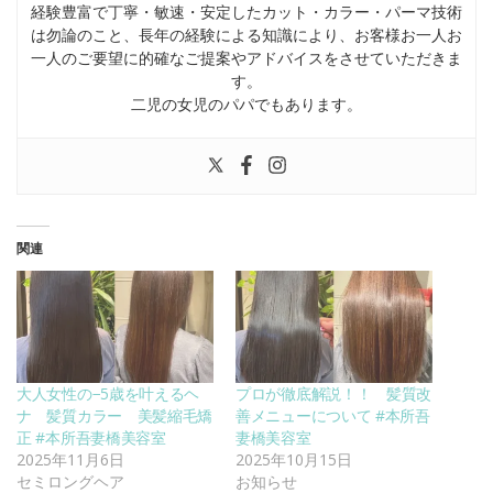
経験豊富で丁寧・敏速・安定したカット・カラー・パーマ技術
は勿論のこと、長年の経験による知識により、お客様お一人お
一人のご要望に的確なご提案やアドバイスをさせていただきま
す。
二児の女児のパパでもあります。
関連
大人女性の−5歳を叶えるヘ
プロが徹底解説！！ 髪質改
ナ 髪質カラー 美髪縮毛矯
善メニューについて #本所吾
正 #本所吾妻橋美容室
妻橋美容室
2025年11月6日
2025年10月15日
セミロングヘア
お知らせ