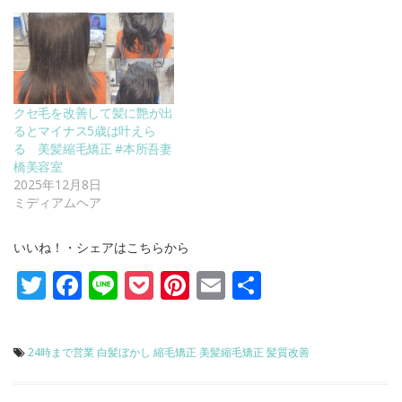
クセ毛を改善して髪に艶が出
るとマイナス5歳は叶えら
る 美髪縮毛矯正 #本所吾妻
橋美容室
2025年12月8日
ミディアムヘア
いいね！・シェアはこちらから
Twitter
Facebook
Line
Pocket
Pinterest
Email
共
有
24時まで営業
白髪ぼかし
縮毛矯正
美髪縮毛矯正
髪質改善