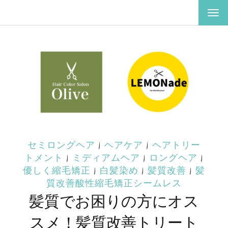
ナ
ビ
ゲ
ー
シ
ョ
ン
を
切
り
替
え
セミロングヘア
|
ヘアケア
|
ヘアトリー
トメント
|
ミディアムヘア
|
ロングヘア
|
優しく縮毛矯正
|
白髪染め
|
髪質改善
|
髪
質改善酸性縮毛矯正シームレス
髪質でお困りの方にオス
スメ！髪質改善トリート