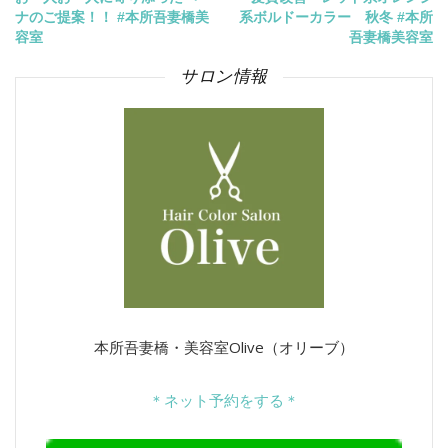
投
ナのご提案！！ #本所吾妻橋美
系ボルドーカラー 秋冬 #本所
稿
容室
吾妻橋美容室
サロン情報
ナ
ビ
ゲ
ー
シ
ョ
ン
本所吾妻橋・美容室Olive（オリーブ）
＊ネット予約をする＊