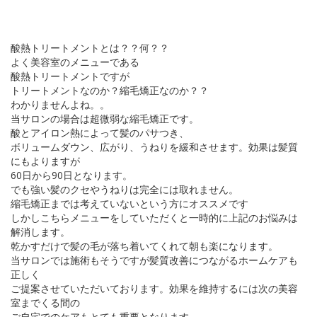
酸熱トリートメントとは？？何？？
よく美容室のメニューである
酸熱トリートメントですが
トリートメントなのか？縮毛矯正なのか？？
わかりませんよね。。
当サロンの場合は超微弱な縮毛矯正です。
酸とアイロン熱によって髪のパサつき、
ボリュームダウン、広がり、うねりを緩和させます。効果は髪質
にもよりますが
60日から90日となります。
でも強い髪のクセやうねりは完全には取れません。
縮毛矯正までは考えていないという方にオススメです
しかしこちらメニューをしていただくと一時的に上記のお悩みは
解消します。
乾かすだけで髪の毛が落ち着いてくれて朝も楽になります。
当サロンでは施術もそうですが髪質改善につながるホームケアも
正しく
ご提案させていただいております。効果を維持するには次の美容
室までくる間の
ご自宅でのケアもとても重要となります。