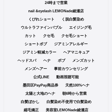
24時まで営業
nail &eyelash LEMONade綾瀬店
くびれショート
く脱白髪染め
ウルトラファインバブル
エイジング毛
カット
クセ毛
クセ毛ショート
ショートボブ
ジアミンアレルギー
ジアミン軽減カラー
ヘアマニキュア
ヘッドスパ
ヘナ
ボブ
メンズカット
メンズヘアー
事前カウンセリング
公式LINE
動画視聴可能
墨田区PayPay商品券
天然100%ヘナ
太陽と大地のヘナ
朝6時から営業
白髪ぼかし
白髪染め不使用で白髪染め
縮毛矯正
美容室LEMONade綾瀬店