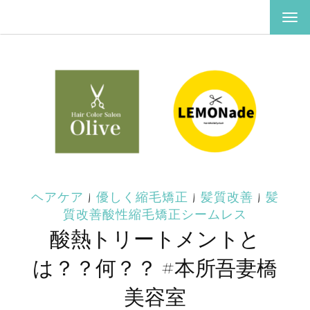
ナ
ビ
ゲ
ー
シ
ョ
ン
を
切
り
替
え
ヘアケア
|
優しく縮毛矯正
|
髪質改善
|
髪
質改善酸性縮毛矯正シームレス
酸熱トリートメントと
は？？何？？ #本所吾妻橋
美容室