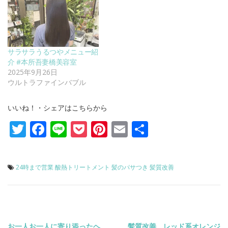
サラサラうるつやメニュー紹
介 #本所吾妻橋美容室
2025年9月26日
ウルトラファインバブル
いいね！・シェアはこちらから
Twitter
Facebook
Line
Pocket
Pinterest
Email
共
有
24時まで営業
酸熱トリートメント
髪のパサつき
髪質改善
お一人お一人に寄り添ったヘ
髪質改善 レッド系オレンジ