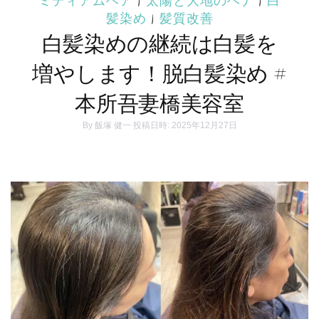
ミディアムヘア
|
太陽と大地のヘナ
|
白
髪染め
|
髪質改善
白髪染めの継続は白髪を
増やします！脱白髪染め #
本所吾妻橋美容室
By
飯塚 健一
投稿日時: 2025年12月27日