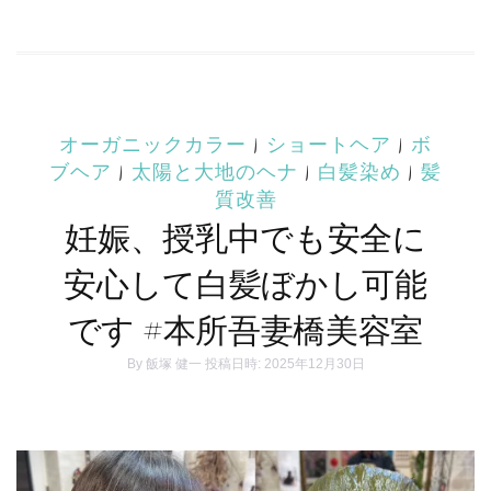
オーガニックカラー
|
ショートヘア
|
ボ
ブヘア
|
太陽と大地のヘナ
|
白髪染め
|
髪
質改善
妊娠、授乳中でも安全に
安心して白髪ぼかし可能
です #本所吾妻橋美容室
By
飯塚 健一
投稿日時: 2025年12月30日