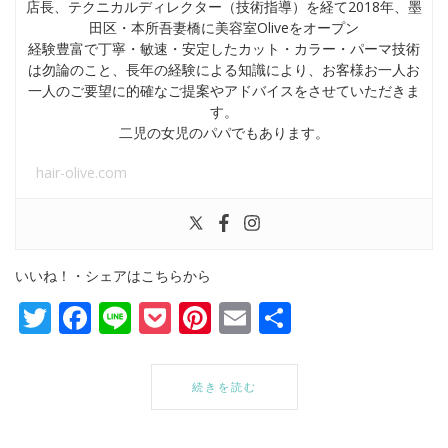
店長、テクニカルディレクター（技術指導）を経て2018年、墨
田区・本所吾妻橋に美容室Oliveをオープン
経験豊富で丁寧・敏速・安定したカット・カラー・パーマ技術
は勿論のこと、長年の経験による知識により、お客様お一人お
一人のご要望に的確なご提案やアドバイスをさせていただきま
す。
二児の女児のパパでもあります。
hair-olive.com
いいね！・シェアはこちらから
Twitter
Facebook
Line
Pocket
Pinterest
Email
共
有
続きを読む