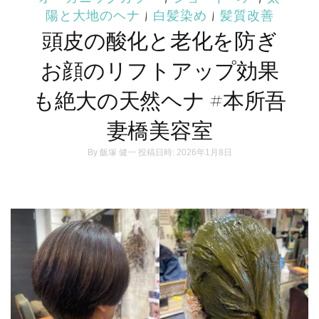
陽と大地のヘナ
|
白髪染め
|
髪質改善
頭皮の酸化と老化を防ぎ
お顔のリフトアップ効果
も絶大の天然ヘナ #本所吾
妻橋美容室
By
飯塚 健一
投稿日時: 2026年1月8日