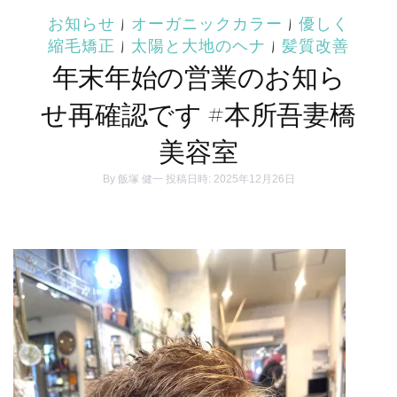
お知らせ
|
オーガニックカラー
|
優しく
縮毛矯正
|
太陽と大地のヘナ
|
髪質改善
年末年始の営業のお知ら
せ再確認です #本所吾妻橋
美容室
By
飯塚 健一
投稿日時: 2025年12月26日