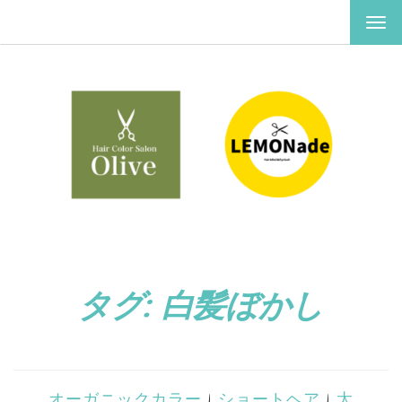
ナ
ビ
ゲ
ー
シ
ョ
ン
を
切
り
替
え
タグ:
白髪ぼかし
オーガニックカラー
|
ショートヘア
|
太