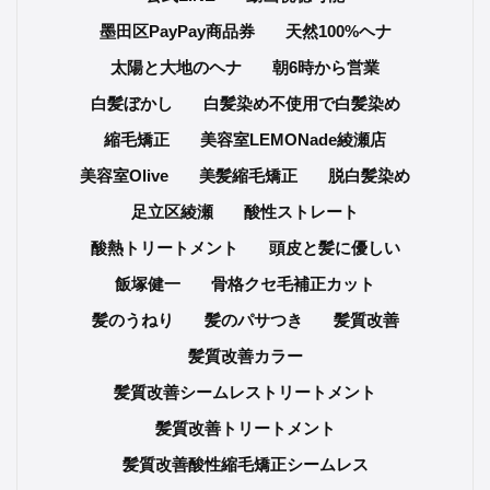
墨田区PayPay商品券
天然100%ヘナ
太陽と大地のヘナ
朝6時から営業
白髪ぼかし
白髪染め不使用で白髪染め
縮毛矯正
美容室LEMONade綾瀬店
美容室Olive
美髪縮毛矯正
脱白髪染め
足立区綾瀬
酸性ストレート
酸熱トリートメント
頭皮と髪に優しい
飯塚健一
骨格クセ毛補正カット
髪のうねり
髪のパサつき
髪質改善
髪質改善カラー
髪質改善シームレストリートメント
髪質改善トリートメント
髪質改善酸性縮毛矯正シームレス