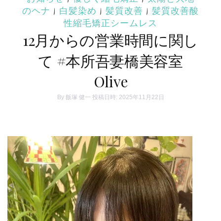
のヘナ
|
白髪染め
|
髪質改善
|
髪質改善酸
性縮毛矯正シームレス
12月からの営業時間に関し
て #本所吾妻橋美容室
Olive
By
飯塚 健一
投稿日時: 2025年11月22日