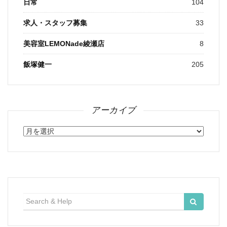
日常
104
求人・スタッフ募集
33
美容室LEMONade綾瀬店
8
飯塚健一
205
アーカイブ
ア
ー
カ
イ
ブ
検
索: