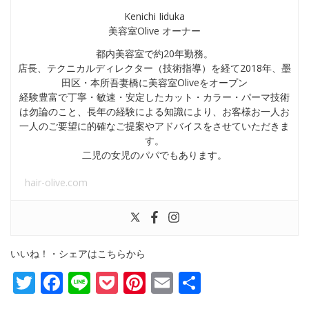
Kenichi Iiduka
美容室Olive オーナー
都内美容室で約20年勤務。
店長、テクニカルディレクター（技術指導）を経て2018年、墨
田区・本所吾妻橋に美容室Oliveをオープン
経験豊富で丁寧・敏速・安定したカット・カラー・パーマ技術
は勿論のこと、長年の経験による知識により、お客様お一人お
一人のご要望に的確なご提案やアドバイスをさせていただきま
す。
二児の女児のパパでもあります。
hair-olive.com
いいね！・シェアはこちらから
Twitter
Facebook
Line
Pocket
Pinterest
Email
共
有