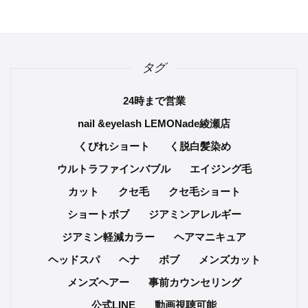
タグ
24時まで営業
nail &eyelash LEMONade綾瀬店
くびれショート
く脱白髪染め
ウルトラファインバブル
エイジング毛
カット
クセ毛
クセ毛ショート
ショートボブ
ジアミンアレルギー
ジアミン軽減カラー
ヘアマニキュア
ヘッドスパ
ヘナ
ボブ
メンズカット
メンズヘアー
事前カウンセリング
公式LINE
動画視聴可能