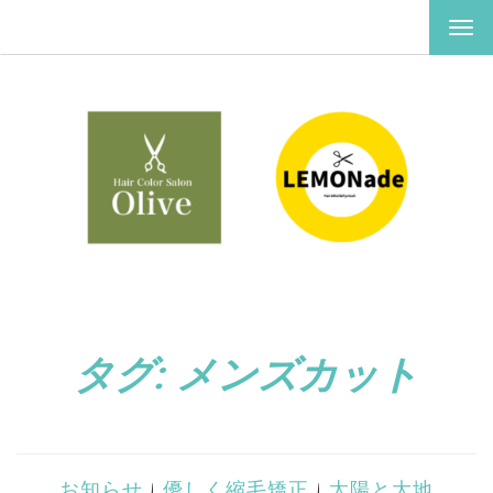
ナ
ビ
ゲ
ー
シ
ョ
ン
を
切
り
替
え
タグ:
メンズカット
お知らせ
|
優しく縮毛矯正
|
太陽と大地