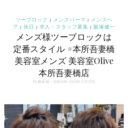
ツーブロック
|
メンズパーマ
|
メンズヘ
ア
|
休日
|
求人・スタッフ募集
|
飯塚健一
メンズ様ツーブロックは
定番スタイル #本所吾妻橋
美容室メンズ 美容室Olive
本所吾妻橋店
By
飯塚 健一
投稿日時: 2023年12月29日