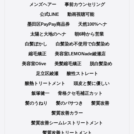
メンズヘアー
事前カウンセリング
公式LINE
動画視聴可能
墨田区PayPay商品券
天然100%ヘナ
太陽と大地のヘナ
朝6時から営業
白髪ぼかし
白髪染め不使用で白髪染め
縮毛矯正
美容室LEMONade綾瀬店
美容室Olive
美髪縮毛矯正
脱白髪染め
足立区綾瀬
酸性ストレート
酸熱トリートメント
頭皮と髪に優しい
飯塚健一
骨格クセ毛補正カット
髪のうねり
髪のパサつき
髪質改善
髪質改善カラー
髪質改善シームレストリートメント
髪質改善トリートメント