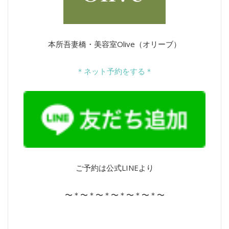
シ
ョ
本所吾妻橋・美容室Olive（オリーブ）
ン
＊ネット予約をする＊
ご予約は公式LINEより
〜＊〜＊〜＊〜＊〜＊〜＊〜