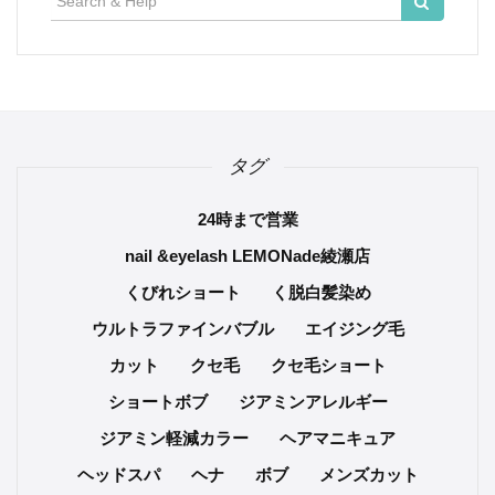
索:
タグ
24時まで営業
nail &eyelash LEMONade綾瀬店
くびれショート
く脱白髪染め
ウルトラファインバブル
エイジング毛
カット
クセ毛
クセ毛ショート
ショートボブ
ジアミンアレルギー
ジアミン軽減カラー
ヘアマニキュア
ヘッドスパ
ヘナ
ボブ
メンズカット