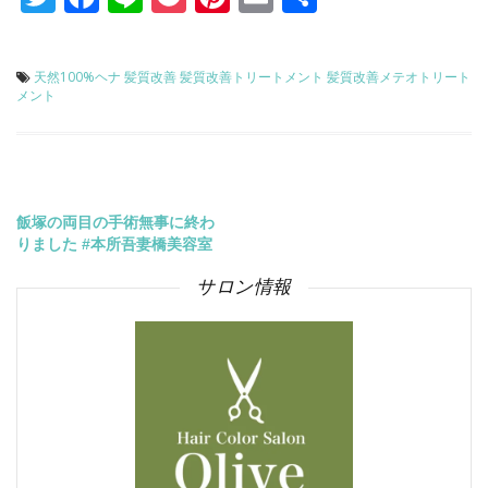
有
天然100%ヘナ
髪質改善
髪質改善トリートメント
髪質改善メテオトリート
メント
投
飯塚の両目の手術無事に終わ
りました #本所吾妻橋美容室
稿
サロン情報
ナ
ビ
ゲ
ー