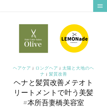
ナ
ビ
ゲ
ー
シ
ョ
ン
を
切
り
替
え
ヘアケア
|
ロングヘア
|
太陽と大地のヘ
ナ
|
髪質改善
ヘナと髪質改善メテオト
リートメントで叶う美髪
#本所吾妻橋美容室