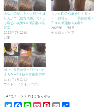
あなたの髪、もっと輝かせま
大人女性の−5歳を叶えるヘ
せんか？【髪質改善】で叶え
ナ 髪質カラー 美髪縮毛矯
る理想の美髪#本所吾妻橋美
正 #本所吾妻橋美容室
容室
2025年11月6日
2025年7月26日
セミロングヘア
日常
ボブ 髪質改善METEOメテ
オカラー#本所吾妻橋美容室
2025年8月25日
ウルトラファインバブル
いいね！・シェアはこちらから
Twitter
Facebook
Line
Pocket
Pinterest
Email
共